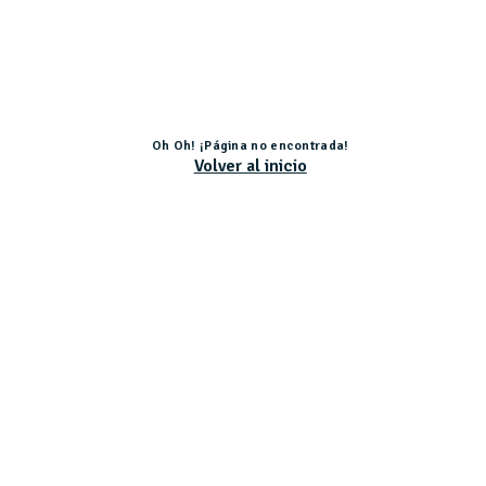
Oh Oh! ¡Página no encontrada!
Volver al inicio
Actividad subvencionada por el Ministerio de Educación, Cultura y Deporte