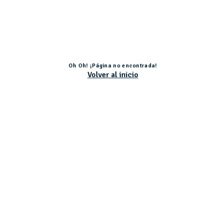
Oh Oh! ¡Página no encontrada!
Volver al inicio
Actividad subvencionada por el Ministerio de Educación, Cultura y Deporte