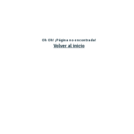
Oh Oh! ¡Página no encontrada!
Volver al inicio
Actividad subvencionada por el Ministerio de Educación, Cultura y Deporte