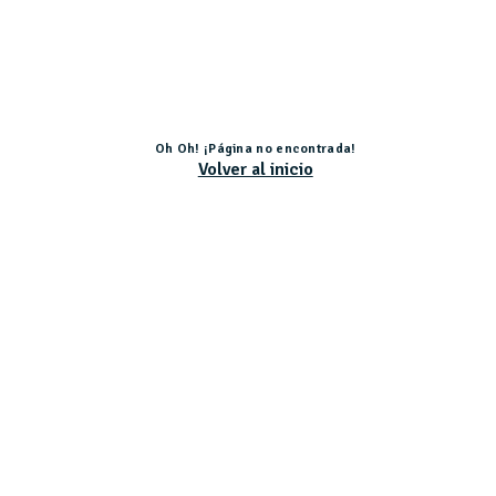
Oh Oh! ¡Página no encontrada!
Volver al inicio
Actividad subvencionada por el Ministerio de Educación, Cultura y Deporte