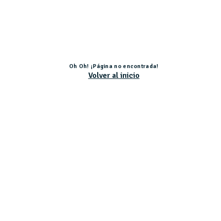
Oh Oh! ¡Página no encontrada!
Volver al inicio
Actividad subvencionada por el Ministerio de Educación, Cultura y Deporte