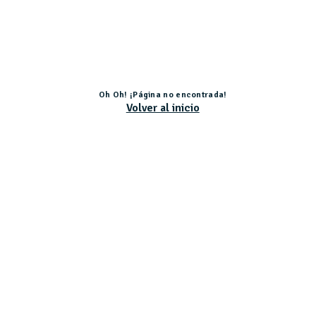
Oh Oh! ¡Página no encontrada!
Volver al inicio
Actividad subvencionada por el Ministerio de Educación, Cultura y Deporte