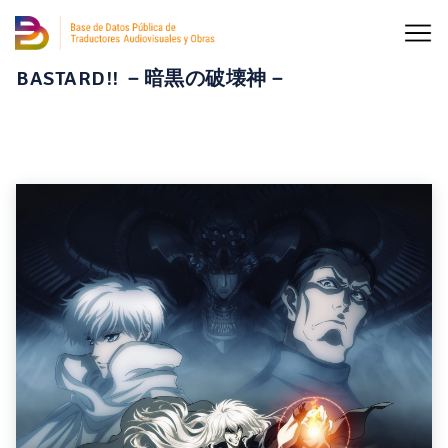
BASTARD!! －暗黒の破壊神－