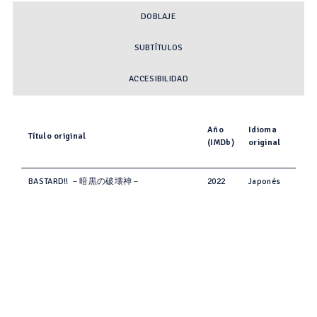
DOBLAJE
SUBTÍTULOS
ACCESIBILIDAD
Año
Idioma
Título original
(IMDb)
original
BASTARD!! －暗黒の破壊神－
2022
Japonés