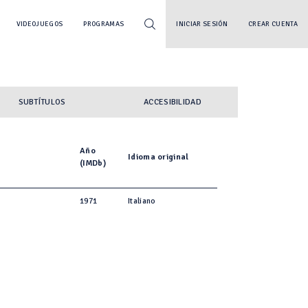
VIDEOJUEGOS
PROGRAMAS
INICIAR SESIÓN
CREAR CUENTA
SUBTÍTULOS
ACCESIBILIDAD
Año
Idioma original
(IMDb)
1971
Italiano