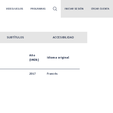
VIDEOJUEGOS
PROGRAMAS
INICIAR SESIÓN
CREAR CUENTA
SUBTÍTULOS
ACCESIBILIDAD
Año
Idioma original
(IMDb)
2017
Francés