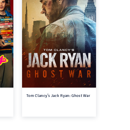
Tom Clancy’s Jack Ryan: Ghost War