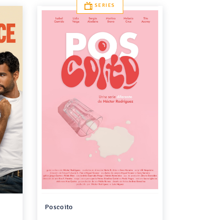
SERIES
Poscoito