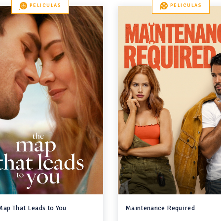
PELICULAS
PELICULAS
Map That Leads to You
Maintenance Required