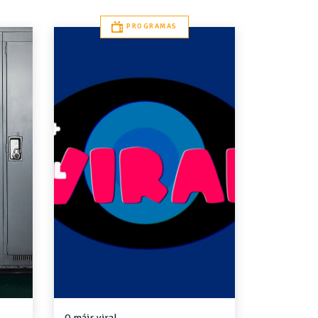
PROGRAMAS
O máis viral