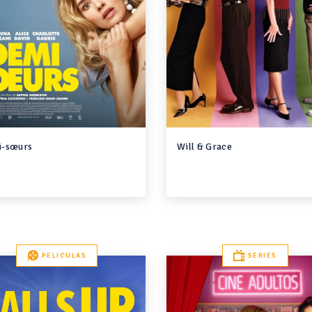
-sœurs
Will & Grace
PELICULAS
SERIES