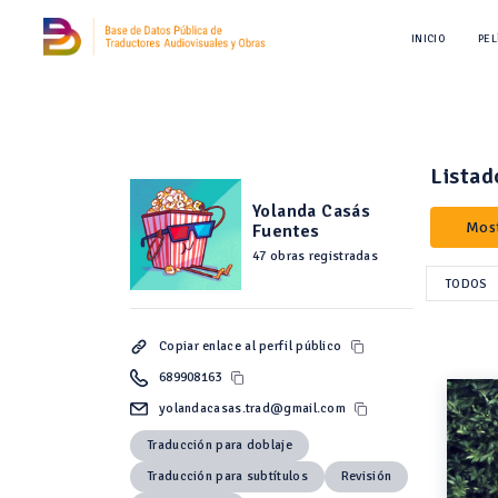
INICIO
PEL
Listad
Yolanda Casás
Most
Fuentes
47 obras registradas
TODOS
Copiar enlace al perfil público
689908163
yolandacasas.trad@gmail.com
Traducción para doblaje
Traducción para subtítulos
Revisión