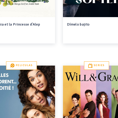
ia et la Princesse d’Alep
Dímelo bajito
PELICULAS
SERIES